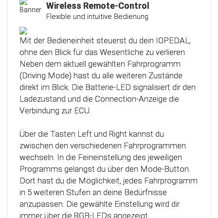
Kalibrierungsfunktion
Wireless Remote-Control
Flexible und intuitive Bedienung
Das Steuergerät (ECU) verfügt über eine
intelligente Kalibrierfunktion. Direkt nach dem
Mit der Bedieneinheit steuerst du dein IOPEDAL,
Einbau des IOPEDAL werden alle notwendigen
ohne den Blick für das Wesentliche zu verlieren.
Informationen des Gaspedals automatisch
Neben dem aktuell gewählten Fahrprogramm
analysiert und zu einem optimierten individuellen
(Driving Mode) hast du alle weiteren Zustände
Kennfeld verarbeitet. Dadurch werden die
direkt im Blick. Die Batterie-LED signalisiert dir den
einzelnen Fahrmodi (Fahrprogramme)
Ladezustand und die Connection-Anzeige die
automatisch an die Charakteristik des Gaspedals
Verbindung zur ECU.
angepasst. Mit Hilfe dieser innovativen
Technologie werden alle Potenziale deines
Über die Tasten Left und Right kannst du
Fahrzeuges erkannt und können optimal genutzt
zwischen den verschiedenen Fahrprogrammen
werden.
wechseln. In die Feineinstellung des jeweiligen
Programms gelangst du über den Mode-Button.
Dort hast du die Möglichkeit, jedes Fahrprogramm
in 5 weiteren Stufen an deine Bedürfnisse
anzupassen. Die gewählte Einstellung wird dir
immer über die RGB-LEDs angezeigt.