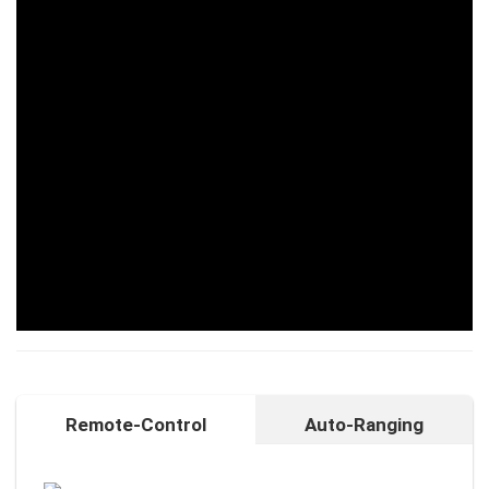
Remote-Control
Auto-Ranging
Auto-Ranging-Funktion
Intelligente und individuelle