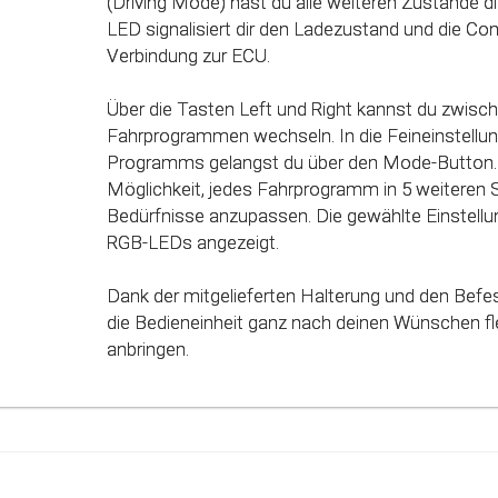
(Driving Mode) hast du alle weiteren Zustände dir
des Gaspedals angepasst. Mit Hilfe dieser inno
LED signalisiert dir den Ladezustand und die Co
werden alle Potenziale deines Fahrzeuges erkan
Verbindung zur ECU.
genutzt werden.
Über die Tasten Left und Right kannst du zwisc
Fahrprogrammen wechseln. In die Feineinstellun
Programms gelangst du über den Mode-Button. 
Möglichkeit, jedes Fahrprogramm in 5 weiteren 
Bedürfnisse anzupassen. Die gewählte Einstellun
RGB-LEDs angezeigt.
Dank der mitgelieferten Halterung und den Befe
die Bedieneinheit ganz nach deinen Wünschen fle
anbringen.