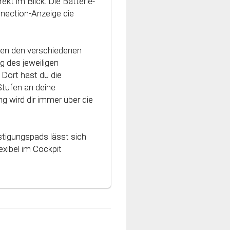
ekt im Blick. Die Batterie-
vativen Technologie
nnection-Anzeige die
nt und können optimal
hen den verschiedenen
g des jeweiligen
Dort hast du die
Stufen an deine
g wird dir immer über die
stigungspads lässt sich
xibel im Cockpit