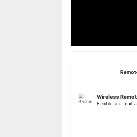
Remote
Auto-Ranging-F
Intelligente und ind
Wireless Remot
Flexible und intuit