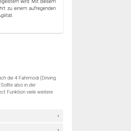
geistern wird. Mit diesem
 Welt des bewussten und
hrt zu einem aufregenden
ilität.
ich die 4 Fahrmodi (Driving
ollte also in der
ct Funktion viele weitere
+
+