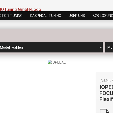
OTOR-TUNING
GASPEDAL-TUNING
ÜBER UNS
B2B LÖSUN
(Art.Nr.:
IOPE
FOCUS
Flex