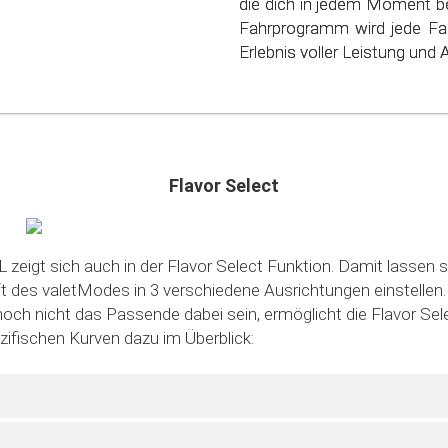
die dich in jedem Moment be
schonen. Steig ein in die
Fahrprogramm wird jede Fa
sparsamen Fahrens!
Erlebnis voller Leistung und Ag
Flavor Select
 zeigt sich auch in der Flavor Select Funktion. Damit lassen s
des valetModes in 3 verschiedene Ausrichtungen einstellen. S
noch nicht das Passende dabei sein, ermöglicht die Flavor Sele
ezifischen Kurven dazu im Überblick: