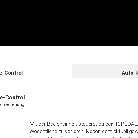
-Control
Auto-
unktion
ividuelle Kalibrierungsfunktion
e-Control
ive Bedienung
Das Steuergerät (ECU) verfügt über eine intelligen
Direkt nach dem Einbau des IOPEDAL werden al
Informationen des Gaspedals automatisch analy
Mit der Bedieneinheit steuerst du dein IOPEDAL,
optimierten individuellen Kennfeld verarbeitet. 
Wesentliche zu verlieren. Neben dem aktuell g
einzelnen Fahrmodi (Fahrprogramme) automatisc