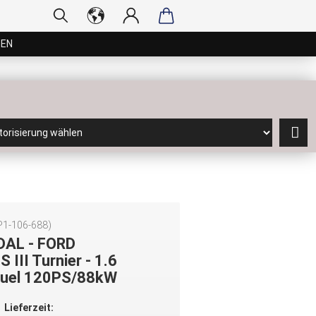
GEN
P1-106-688
)
DAL - FORD
 III Turnier - 1.6
ifuel 120PS/88kW
Lieferzeit: