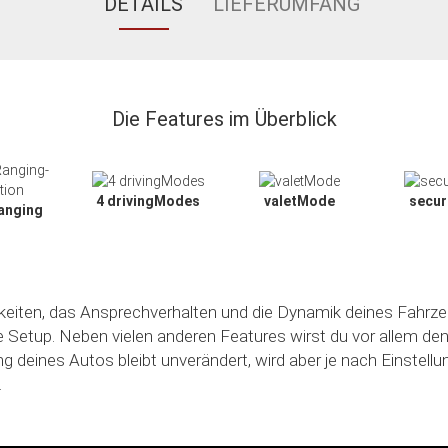
DETAILS
LIEFERUMFANG
Die Features im Überblick
4 drivingModes
valetMode
secu
anging
hkeiten, das Ansprechverhalten und die Dynamik deines Fahrze
le Setup. Neben vielen anderen Features wirst du vor allem de
ng deines Autos bleibt unverändert, wird aber je nach Einstell
.