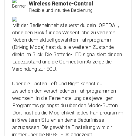
Kalibrierungsfunktion
Wireless Remote-Control
Flexible und intuitive Bedienung
Das Steuergerät (ECU) verfügt über eine
intelligente Kalibrierfunktion. Direkt nach dem
Mit der Bedieneinheit steuerst du dein IOPEDAL,
Einbau des IOPEDAL werden alle notwendigen
ohne den Blick für das Wesentliche zu verlieren.
Informationen des Gaspedals automatisch
Neben dem aktuell gewählten Fahrprogramm
analysiert und zu einem optimierten individuellen
(Driving Mode) hast du alle weiteren Zustände
Kennfeld verarbeitet. Dadurch werden die
direkt im Blick. Die Batterie-LED signalisiert dir den
einzelnen Fahrmodi (Fahrprogramme)
Ladezustand und die Connection-Anzeige die
automatisch an die Charakteristik des Gaspedals
Verbindung zur ECU.
angepasst. Mit Hilfe dieser innovativen
Technologie werden alle Potenziale deines
Über die Tasten Left und Right kannst du
Fahrzeuges erkannt und können optimal genutzt
zwischen den verschiedenen Fahrprogrammen
werden.
wechseln. In die Feineinstellung des jeweiligen
Programms gelangst du über den Mode-Button.
Dort hast du die Möglichkeit, jedes Fahrprogramm
in 5 weiteren Stufen an deine Bedürfnisse
anzupassen. Die gewählte Einstellung wird dir
immer über die RGB-LEDs angezeigt.