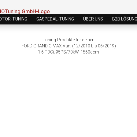
OTOR-TUNING
GASPEDAL-TUNING
ÜBER UNS
B2B LÖSUN
Tuning-Produkte für deinen
FORD GRAND C-MAX Van, (12/2010 bis 06/2019)
1.6 TDCi, 95PS/70kW, 1560ccm