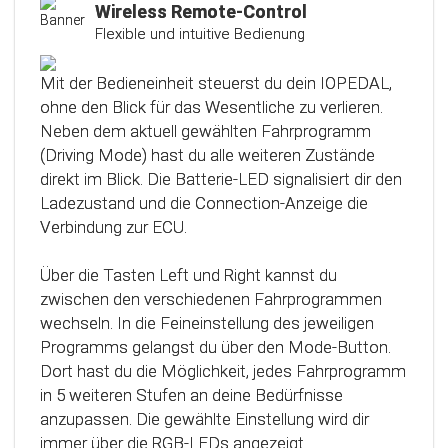
Kalibrierungsfunktion
Wireless Remote-Control
Flexible und intuitive Bedienung
Das Steuergerät (ECU) verfügt über eine
intelligente Kalibrierfunktion. Direkt nach dem
Mit der Bedieneinheit steuerst du dein IOPEDAL,
Einbau des IOPEDAL werden alle notwendigen
ohne den Blick für das Wesentliche zu verlieren.
Informationen des Gaspedals automatisch
Neben dem aktuell gewählten Fahrprogramm
analysiert und zu einem optimierten individuellen
(Driving Mode) hast du alle weiteren Zustände
Kennfeld verarbeitet. Dadurch werden die
direkt im Blick. Die Batterie-LED signalisiert dir den
einzelnen Fahrmodi (Fahrprogramme)
Ladezustand und die Connection-Anzeige die
automatisch an die Charakteristik des Gaspedals
Verbindung zur ECU.
angepasst. Mit Hilfe dieser innovativen
Technologie werden alle Potenziale deines
Über die Tasten Left und Right kannst du
Fahrzeuges erkannt und können optimal genutzt
zwischen den verschiedenen Fahrprogrammen
werden.
wechseln. In die Feineinstellung des jeweiligen
Programms gelangst du über den Mode-Button.
Dort hast du die Möglichkeit, jedes Fahrprogramm
in 5 weiteren Stufen an deine Bedürfnisse
anzupassen. Die gewählte Einstellung wird dir
immer über die RGB-LEDs angezeigt.