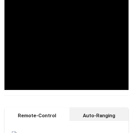
Remote-Control
Auto-Ranging
Auto-Ranging-Funktion
Intelligente und individuelle