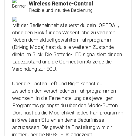
Kalibrierungsfunktion
Wireless Remote-Control
Flexible und intuitive Bedienung
Das Steuergerät (ECU) verfügt über eine
intelligente Kalibrierfunktion. Direkt nach dem
Mit der Bedieneinheit steuerst du dein IOPEDAL,
Einbau des IOPEDAL werden alle notwendigen
ohne den Blick für das Wesentliche zu verlieren.
Informationen des Gaspedals automatisch
Neben dem aktuell gewählten Fahrprogramm
analysiert und zu einem optimierten individuellen
(Driving Mode) hast du alle weiteren Zustände
Kennfeld verarbeitet. Dadurch werden die
direkt im Blick. Die Batterie-LED signalisiert dir den
einzelnen Fahrmodi (Fahrprogramme)
Ladezustand und die Connection-Anzeige die
automatisch an die Charakteristik des Gaspedals
Verbindung zur ECU.
angepasst. Mit Hilfe dieser innovativen
Technologie werden alle Potenziale deines
Über die Tasten Left und Right kannst du
Fahrzeuges erkannt und können optimal genutzt
zwischen den verschiedenen Fahrprogrammen
werden.
wechseln. In die Feineinstellung des jeweiligen
Programms gelangst du über den Mode-Button.
Dort hast du die Möglichkeit, jedes Fahrprogramm
in 5 weiteren Stufen an deine Bedürfnisse
anzupassen. Die gewählte Einstellung wird dir
immer über die RGB-LEDs angezeigt.