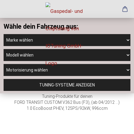
Wähle dein Fahrzeug aus:
TUNING-SYSTEME ANZEIGEN
Tuning-Produkte für deinen
FORD TRANSIT CUSTOM V362 Bus (F3), (ab 04/2012 ...)
1.0 EcoBoost PHEV, 125PS/92kW, 996ccm