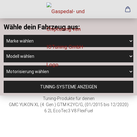
Wähle dein Fahrzeug aus:
TUNING-SYSTEME ANZEIGEN
Tuning-Produkte für deinen
GMC YUKON XL (4. Gen.) GTM K2YC/G, (01/2015 bis 12/2020)
6.2L EcoTec3 V8 FlexFuel