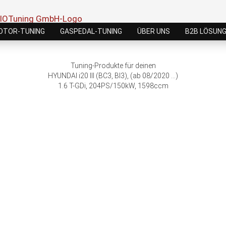
OTOR-TUNING
GASPEDAL-TUNING
ÜBER UNS
B2B LÖSUN
Tuning-Produkte für deinen
HYUNDAI i20 III (BC3, BI3), (ab 08/2020 ...)
1.6 T-GDi, 204PS/150kW, 1598ccm