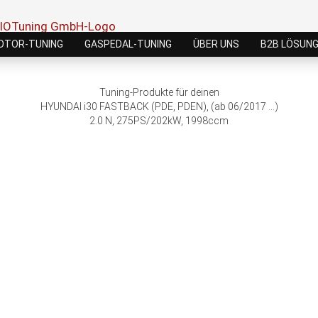
OTOR-TUNING
GASPEDAL-TUNING
ÜBER UNS
B2B LÖSUN
Tuning-Produkte für deinen
HYUNDAI i30 FASTBACK (PDE, PDEN), (ab 06/2017 ...)
2.0 N, 275PS/202kW, 1998ccm