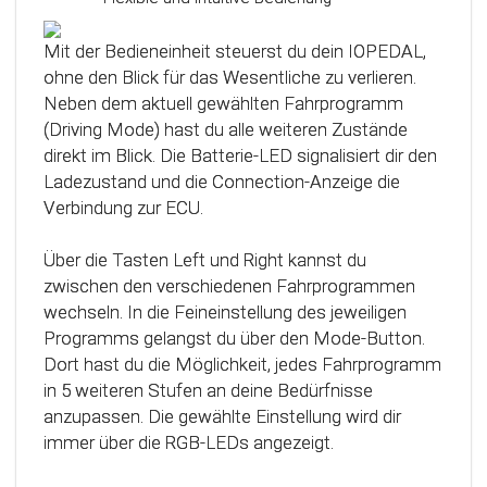
Das Steuergerät (ECU) verfügt über eine
intelligente Kalibrierfunktion. Direkt nach dem
Mit der Bedieneinheit steuerst du dein IOPEDAL,
Einbau des IOPEDAL werden alle notwendigen
ohne den Blick für das Wesentliche zu verlieren.
Informationen des Gaspedals automatisch
Neben dem aktuell gewählten Fahrprogramm
analysiert und zu einem optimierten individuellen
(Driving Mode) hast du alle weiteren Zustände
Kennfeld verarbeitet. Dadurch werden die
direkt im Blick. Die Batterie-LED signalisiert dir den
einzelnen Fahrmodi (Fahrprogramme)
Ladezustand und die Connection-Anzeige die
automatisch an die Charakteristik des Gaspedals
Verbindung zur ECU.
angepasst. Mit Hilfe dieser innovativen
Technologie werden alle Potenziale deines
Über die Tasten Left und Right kannst du
Fahrzeuges erkannt und können optimal genutzt
zwischen den verschiedenen Fahrprogrammen
werden.
wechseln. In die Feineinstellung des jeweiligen
Programms gelangst du über den Mode-Button.
Dort hast du die Möglichkeit, jedes Fahrprogramm
in 5 weiteren Stufen an deine Bedürfnisse
anzupassen. Die gewählte Einstellung wird dir
immer über die RGB-LEDs angezeigt.