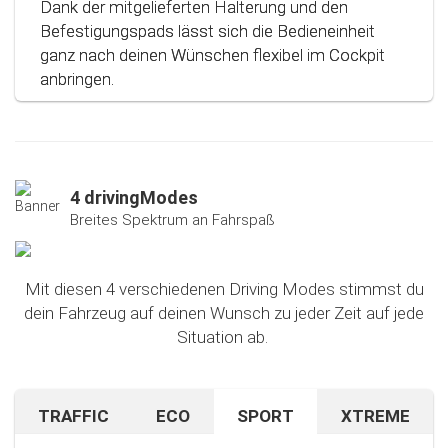
Dank der mitgelieferten Halterung und den
Befestigungspads lässt sich die Bedieneinheit
ganz nach deinen Wünschen flexibel im Cockpit
anbringen.
4 drivingModes
Breites Spektrum an Fahrspaß
Mit diesen 4 verschiedenen Driving Modes stimmst du
dein Fahrzeug auf deinen Wunsch zu jeder Zeit auf jede
Situation ab.
TRAFFIC
ECO
SPORT
XTREME
Bist du auf unbekanntem Terrain oder in dichtem
Sparen beim Fahren? Mit diesem cleveren
Falls du nach dem Ausprobieren unseres Sport-