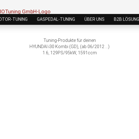
OTOR-TUNING
GASPEDAL-TUNING
ÜBER UNS
B2B LÖSUN
Tuning-Produkte für deinen
HYUNDAI i30 Kombi (GD), (ab 06/2012 ...)
1.6, 129PS/95kW, 1591ccm