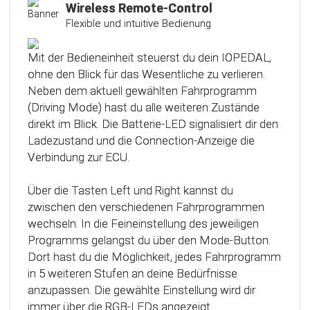
Kalibrierungsfunktion
Wireless Remote-Control
Flexible und intuitive Bedienung
Das Steuergerät (ECU) verfügt über eine
intelligente Kalibrierfunktion. Direkt nach dem
Mit der Bedieneinheit steuerst du dein IOPEDAL,
Einbau des IOPEDAL werden alle notwendigen
ohne den Blick für das Wesentliche zu verlieren.
Informationen des Gaspedals automatisch
Neben dem aktuell gewählten Fahrprogramm
analysiert und zu einem optimierten individuellen
(Driving Mode) hast du alle weiteren Zustände
Kennfeld verarbeitet. Dadurch werden die
direkt im Blick. Die Batterie-LED signalisiert dir den
einzelnen Fahrmodi (Fahrprogramme)
Ladezustand und die Connection-Anzeige die
automatisch an die Charakteristik des Gaspedals
Verbindung zur ECU.
angepasst. Mit Hilfe dieser innovativen
Technologie werden alle Potenziale deines
Über die Tasten Left und Right kannst du
Fahrzeuges erkannt und können optimal genutzt
zwischen den verschiedenen Fahrprogrammen
werden.
wechseln. In die Feineinstellung des jeweiligen
Programms gelangst du über den Mode-Button.
Dort hast du die Möglichkeit, jedes Fahrprogramm
in 5 weiteren Stufen an deine Bedürfnisse
anzupassen. Die gewählte Einstellung wird dir
immer über die RGB-LEDs angezeigt.