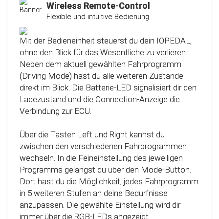
Kalibrierungsfunktion
Wireless Remote-Control
Flexible und intuitive Bedienung
Das Steuergerät (ECU) verfügt über eine
intelligente Kalibrierfunktion. Direkt nach dem
Mit der Bedieneinheit steuerst du dein IOPEDAL,
Einbau des IOPEDAL werden alle notwendigen
ohne den Blick für das Wesentliche zu verlieren.
Informationen des Gaspedals automatisch
Neben dem aktuell gewählten Fahrprogramm
analysiert und zu einem optimierten individuellen
(Driving Mode) hast du alle weiteren Zustände
Kennfeld verarbeitet. Dadurch werden die
direkt im Blick. Die Batterie-LED signalisiert dir den
einzelnen Fahrmodi (Fahrprogramme)
Ladezustand und die Connection-Anzeige die
automatisch an die Charakteristik des Gaspedals
Verbindung zur ECU.
angepasst. Mit Hilfe dieser innovativen
Technologie werden alle Potenziale deines
Über die Tasten Left und Right kannst du
Fahrzeuges erkannt und können optimal genutzt
zwischen den verschiedenen Fahrprogrammen
werden.
wechseln. In die Feineinstellung des jeweiligen
Programms gelangst du über den Mode-Button.
Dort hast du die Möglichkeit, jedes Fahrprogramm
in 5 weiteren Stufen an deine Bedürfnisse
anzupassen. Die gewählte Einstellung wird dir
immer über die RGB-LEDs angezeigt.