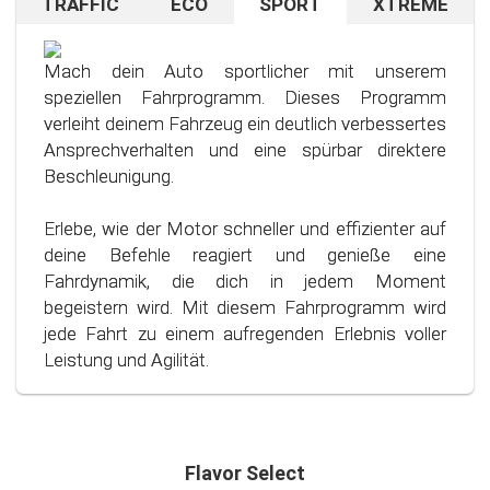
TRAFFIC
ECO
SPORT
XTREME
Bist du auf unbekanntem Terrain oder in dichtem
Sparen beim Fahren? Mit diesem cleveren
Falls du nach dem Ausprobieren unseres Sport-
Verkehr unterwegs? Kein Problem – aktiviere
Fahrprogramm ist das kein Problem. Es
Programms immer noch nach mehr suchst und
einfach das TRAFFIC Fahrprogramm.
unterstützt dich dabei, den
es liebst, deine Grenzen auszutesten, haben wir
Mach dein Auto sportlicher mit unserem
Durchschnittsverbrauch deines Autos deutlich zu
genau das Richtige für dich.
speziellen Fahrprogramm. Dieses Programm
In diesem Modus wird dein Gaspedal weniger
senken – vorausgesetzt, du hältst dich an ein paar
verleiht deinem Fahrzeug ein deutlich verbessertes
sensibel reagieren, besonders beim Anfahren. Das
einfache Regeln für eine sparsame Fahrweise.
Unser erweitertes Fahrprogramm ist für diejenigen
Ansprechverhalten und eine spürbar direktere
bedeutet für dich weniger Stress und eine
gedacht, die das Maximum aus ihrem Fahrerlebnis
Beschleunigung.
angenehmere Fahrerfahrung. Genieße das Fahren
Durch die Optimierung deines Fahrstils und die
herausholen wollen.
mit mehr Ruhe und Kontrolle, egal in welcher
Nutzung unseres speziell entwickelten
Erlebe, wie der Motor schneller und effizienter auf
Situation..
Programms kannst du Kraftstoff effizienter
deine Befehle reagiert und genieße eine
nutzen und damit nicht nur deinen Geldbeutel,
Fahrdynamik, die dich in jedem Moment
sondern auch die Umwelt schonen. Steig ein in die
begeistern wird. Mit diesem Fahrprogramm wird
Welt des bewussten und sparsamen Fahrens!
jede Fahrt zu einem aufregenden Erlebnis voller
Leistung und Agilität.
Flavor Select