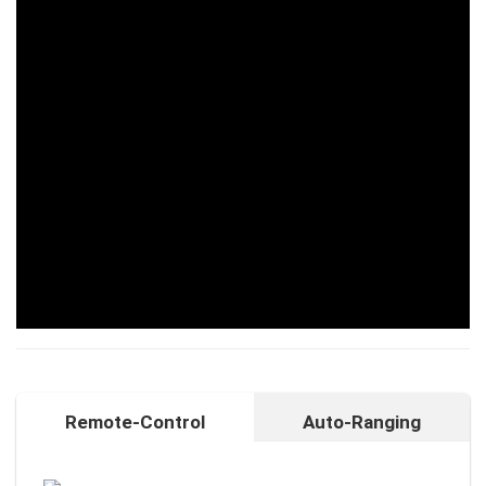
Remote-Control
Auto-Ranging
Auto-Ranging-Funktion
Intelligente und individuelle