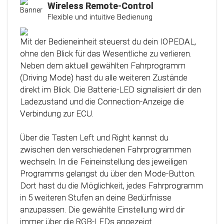
Kalibrierungsfunktion
Wireless Remote-Control
Flexible und intuitive Bedienung
Das Steuergerät (ECU) verfügt über eine
intelligente Kalibrierfunktion. Direkt nach dem
Mit der Bedieneinheit steuerst du dein IOPEDAL,
Einbau des IOPEDAL werden alle notwendigen
ohne den Blick für das Wesentliche zu verlieren.
Informationen des Gaspedals automatisch
Neben dem aktuell gewählten Fahrprogramm
analysiert und zu einem optimierten individuellen
(Driving Mode) hast du alle weiteren Zustände
Kennfeld verarbeitet. Dadurch werden die
direkt im Blick. Die Batterie-LED signalisiert dir den
einzelnen Fahrmodi (Fahrprogramme)
Ladezustand und die Connection-Anzeige die
automatisch an die Charakteristik des Gaspedals
Verbindung zur ECU.
angepasst. Mit Hilfe dieser innovativen
Technologie werden alle Potenziale deines
Über die Tasten Left und Right kannst du
Fahrzeuges erkannt und können optimal genutzt
zwischen den verschiedenen Fahrprogrammen
werden.
wechseln. In die Feineinstellung des jeweiligen
Programms gelangst du über den Mode-Button.
Dort hast du die Möglichkeit, jedes Fahrprogramm
in 5 weiteren Stufen an deine Bedürfnisse
anzupassen. Die gewählte Einstellung wird dir
immer über die RGB-LEDs angezeigt.