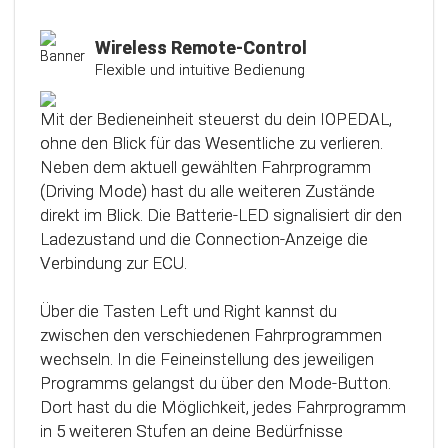
Intelligente und individuelle
Kalibrierungsfunktion
Wireless Remote-Control
Flexible und intuitive Bedienung
Das Steuergerät (ECU) verfügt über eine
intelligente Kalibrierfunktion. Direkt nach dem
Mit der Bedieneinheit steuerst du dein IOPEDAL,
Einbau des IOPEDAL werden alle notwendigen
ohne den Blick für das Wesentliche zu verlieren.
Informationen des Gaspedals automatisch
Neben dem aktuell gewählten Fahrprogramm
analysiert und zu einem optimierten individuellen
(Driving Mode) hast du alle weiteren Zustände
Kennfeld verarbeitet. Dadurch werden die
direkt im Blick. Die Batterie-LED signalisiert dir den
einzelnen Fahrmodi (Fahrprogramme)
Ladezustand und die Connection-Anzeige die
automatisch an die Charakteristik des Gaspedals
Verbindung zur ECU.
angepasst. Mit Hilfe dieser innovativen
Technologie werden alle Potenziale deines
Über die Tasten Left und Right kannst du
Fahrzeuges erkannt und können optimal genutzt
zwischen den verschiedenen Fahrprogrammen
werden.
wechseln. In die Feineinstellung des jeweiligen
Programms gelangst du über den Mode-Button.
Dort hast du die Möglichkeit, jedes Fahrprogramm
in 5 weiteren Stufen an deine Bedürfnisse