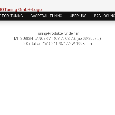
OTOR-TUNING
GASPEDAL-TUNING
ÜBER UNS
B2B LÖSUN
Tuning-Produkte für deinen
MITSUBISHI LANCER VIII (CY_A, CZ_A), (ab 03/2007 ...)
2.0 i Ralliart 4WD, 241PS/177kW, 1998ccm