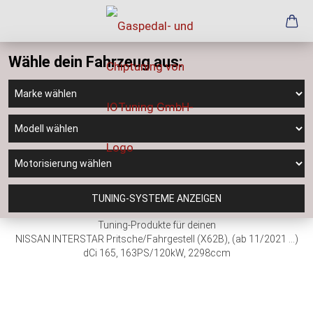
Wähle dein Fahrzeug aus:
TUNING-SYSTEME ANZEIGEN
Tuning-Produkte für deinen
NISSAN INTERSTAR Pritsche/Fahrgestell (X62B), (ab 11/2021 ...)
dCi 165, 163PS/120kW, 2298ccm