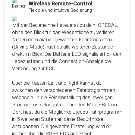
Kalibrierungsfunktion
Wireless Remote-Control
Flexible und intuitive Bedienung
Das Steuergerät (ECU) verfügt über eine
intelligente Kalibrierfunktion. Direkt nach dem
Mit der Bedieneinheit steuerst du dein IOPEDAL,
Einbau des IOPEDAL werden alle notwendigen
ohne den Blick für das Wesentliche zu verlieren.
Informationen des Gaspedals automatisch
Neben dem aktuell gewählten Fahrprogramm
analysiert und zu einem optimierten individuellen
(Driving Mode) hast du alle weiteren Zustände
Kennfeld verarbeitet. Dadurch werden die
direkt im Blick. Die Batterie-LED signalisiert dir den
einzelnen Fahrmodi (Fahrprogramme)
Ladezustand und die Connection-Anzeige die
automatisch an die Charakteristik des Gaspedals
Verbindung zur ECU.
angepasst. Mit Hilfe dieser innovativen
Technologie werden alle Potenziale deines
Über die Tasten Left und Right kannst du
Fahrzeuges erkannt und können optimal genutzt
zwischen den verschiedenen Fahrprogrammen
werden.
wechseln. In die Feineinstellung des jeweiligen
Programms gelangst du über den Mode-Button.
Dort hast du die Möglichkeit, jedes Fahrprogramm
in 5 weiteren Stufen an deine Bedürfnisse
anzupassen. Die gewählte Einstellung wird dir
immer über die RGB-LEDs angezeigt.