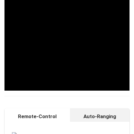
Remote-Control
Auto-Ranging
Auto-Ranging-Funktion
Intelligente und individuelle