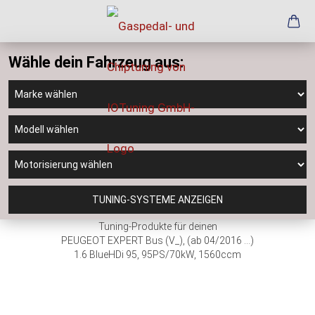
Wähle dein Fahrzeug aus:
TUNING-SYSTEME ANZEIGEN
Tuning-Produkte für deinen
PEUGEOT EXPERT Bus (V_), (ab 04/2016 ...)
1.6 BlueHDi 95, 95PS/70kW, 1560ccm