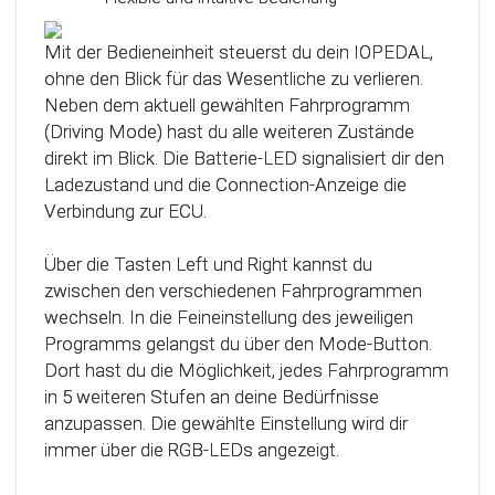
Das Steuergerät (ECU) verfügt über eine
intelligente Kalibrierfunktion. Direkt nach dem
Mit der Bedieneinheit steuerst du dein IOPEDAL,
Einbau des IOPEDAL werden alle notwendigen
ohne den Blick für das Wesentliche zu verlieren.
Informationen des Gaspedals automatisch
Neben dem aktuell gewählten Fahrprogramm
analysiert und zu einem optimierten individuellen
(Driving Mode) hast du alle weiteren Zustände
Kennfeld verarbeitet. Dadurch werden die
direkt im Blick. Die Batterie-LED signalisiert dir den
einzelnen Fahrmodi (Fahrprogramme)
Ladezustand und die Connection-Anzeige die
automatisch an die Charakteristik des Gaspedals
Verbindung zur ECU.
angepasst. Mit Hilfe dieser innovativen
Technologie werden alle Potenziale deines
Über die Tasten Left und Right kannst du
Fahrzeuges erkannt und können optimal genutzt
zwischen den verschiedenen Fahrprogrammen
werden.
wechseln. In die Feineinstellung des jeweiligen
Programms gelangst du über den Mode-Button.
Dort hast du die Möglichkeit, jedes Fahrprogramm
in 5 weiteren Stufen an deine Bedürfnisse
anzupassen. Die gewählte Einstellung wird dir
immer über die RGB-LEDs angezeigt.