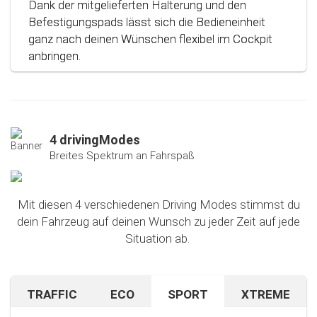
Dank der mitgelieferten Halterung und den
Befestigungspads lässt sich die Bedieneinheit
ganz nach deinen Wünschen flexibel im Cockpit
anbringen.
4 drivingModes
Breites Spektrum an Fahrspaß
Mit diesen 4 verschiedenen Driving Modes stimmst du
dein Fahrzeug auf deinen Wunsch zu jeder Zeit auf jede
Situation ab.
TRAFFIC
ECO
SPORT
XTREME
Bist du auf unbekanntem Terrain oder in dichtem
Sparen beim Fahren? Mit diesem cleveren
Falls du nach dem Ausprobieren unseres Sport-