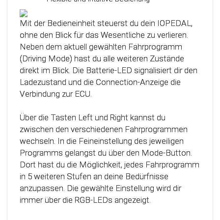
Das Steuergerät (ECU) verfügt über eine
intelligente Kalibrierfunktion. Direkt nach dem
Mit der Bedieneinheit steuerst du dein IOPEDAL,
Einbau des IOPEDAL werden alle notwendigen
ohne den Blick für das Wesentliche zu verlieren.
Informationen des Gaspedals automatisch
Neben dem aktuell gewählten Fahrprogramm
analysiert und zu einem optimierten individuellen
(Driving Mode) hast du alle weiteren Zustände
Kennfeld verarbeitet. Dadurch werden die
direkt im Blick. Die Batterie-LED signalisiert dir den
einzelnen Fahrmodi (Fahrprogramme)
Ladezustand und die Connection-Anzeige die
automatisch an die Charakteristik des Gaspedals
Verbindung zur ECU.
angepasst. Mit Hilfe dieser innovativen
Technologie werden alle Potenziale deines
Über die Tasten Left und Right kannst du
Fahrzeuges erkannt und können optimal genutzt
zwischen den verschiedenen Fahrprogrammen
werden.
wechseln. In die Feineinstellung des jeweiligen
Programms gelangst du über den Mode-Button.
Dort hast du die Möglichkeit, jedes Fahrprogramm
in 5 weiteren Stufen an deine Bedürfnisse
anzupassen. Die gewählte Einstellung wird dir
immer über die RGB-LEDs angezeigt.