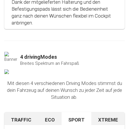
Dank der mitgelieferten Halterung und den
Befestigungspads lässt sich die Bedieneinheit
ganz nach deinen Wünschen flexibel im Cockpit
anbringen.
4 drivingModes
Breites Spektrum an Fahrspaß
Mit diesen 4 verschiedenen Driving Modes stimmst du
dein Fahrzeug auf deinen Wunsch zu jeder Zeit auf jede
Situation ab.
TRAFFIC
ECO
SPORT
XTREME
Bist du auf unbekanntem Terrain oder in dichtem
Sparen beim Fahren? Mit diesem cleveren
Falls du nach dem Ausprobieren unseres Sport-