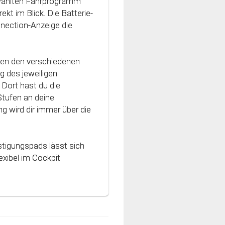
ewählten Fahrprogramm
h an die Charakteristik
ekt im Blick. Die Batterie-
vativen Technologie
nnection-Anzeige die
nt und können optimal
hen den verschiedenen
g des jeweiligen
Dort hast du die
Stufen an deine
g wird dir immer über die
stigungspads lässt sich
xibel im Cockpit