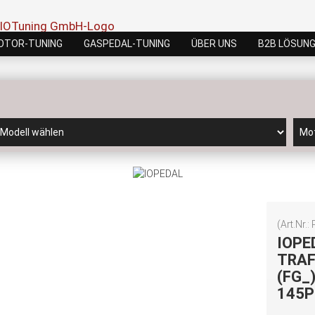
OTOR-TUNING
GASPEDAL-TUNING
ÜBER UNS
B2B LÖSUN
(Art.Nr.:
IOPE
TRAFI
(FG_)
145P