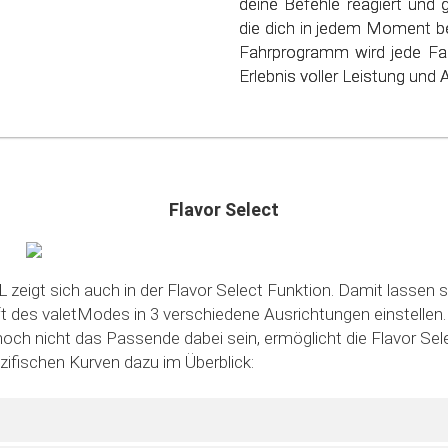
deine Befehle reagiert und 
nur deinen Geldbeutel, s
die dich in jedem Moment be
schonen. Steig ein in die
Fahrprogramm wird jede Fa
sparsamen Fahrens!
Erlebnis voller Leistung und Ag
Flavor Select
 zeigt sich auch in der Flavor Select Funktion. Damit lassen s
des valetModes in 3 verschiedene Ausrichtungen einstellen. S
noch nicht das Passende dabei sein, ermöglicht die Flavor Sele
ezifischen Kurven dazu im Überblick: