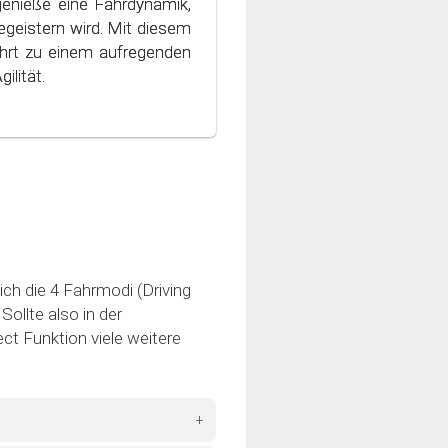
genieße eine Fahrdynamik,
ondern auch die Umwelt
geistern wird. Mit diesem
 Welt des bewussten und
hrt zu einem aufregenden
ilität.
ich die 4 Fahrmodi (Driving
ollte also in der
ct Funktion viele weitere
+