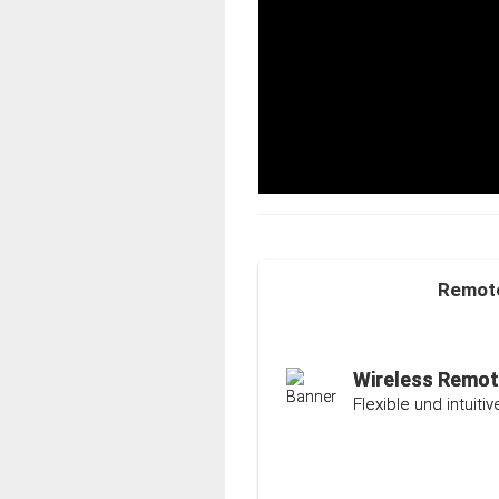
Remote
Auto-Ranging-F
Intelligente und ind
Wireless Remot
Flexible und intuit