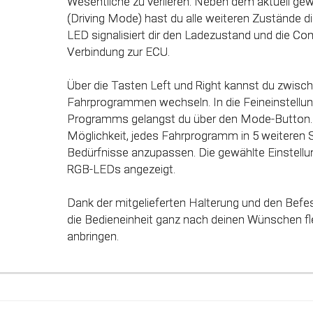
Wesentliche zu verlieren. Neben dem aktuell g
einzelnen Fahrmodi (Fahrprogramme) automatisc
(Driving Mode) hast du alle weiteren Zustände dir
des Gaspedals angepasst. Mit Hilfe dieser inno
LED signalisiert dir den Ladezustand und die Co
werden alle Potenziale deines Fahrzeuges erkan
Verbindung zur ECU.
genutzt werden.
Über die Tasten Left und Right kannst du zwisc
Fahrprogrammen wechseln. In die Feineinstellun
Programms gelangst du über den Mode-Button. 
Möglichkeit, jedes Fahrprogramm in 5 weiteren 
Bedürfnisse anzupassen. Die gewählte Einstellun
RGB-LEDs angezeigt.
Dank der mitgelieferten Halterung und den Befe
die Bedieneinheit ganz nach deinen Wünschen fle
anbringen.