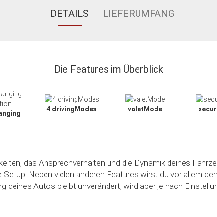
DETAILS
LIEFERUMFANG
Die Features im Überblick
4 drivingModes
valetMode
secu
anging
hkeiten, das Ansprechverhalten und die Dynamik deines Fahrze
le Setup. Neben vielen anderen Features wirst du vor allem de
ng deines Autos bleibt unverändert, wird aber je nach Einstell
.