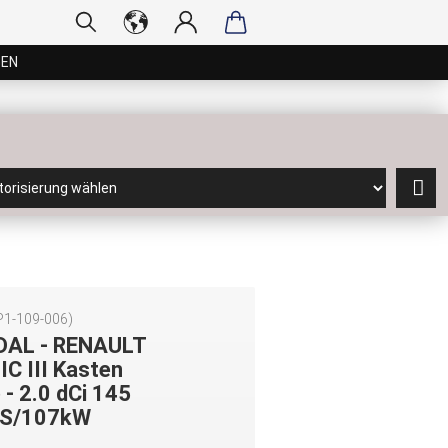
GEN
P1-109-006
)
DAL - RENAULT
C III Kasten
 - 2.0 dCi 145
S/107kW