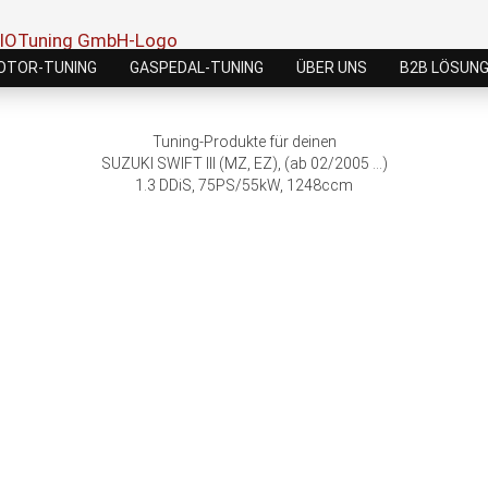
OTOR-TUNING
GASPEDAL-TUNING
ÜBER UNS
B2B LÖSUN
Tuning-Produkte für deinen
SUZUKI SWIFT III (MZ, EZ), (ab 02/2005 ...)
1.3 DDiS, 75PS/55kW, 1248ccm