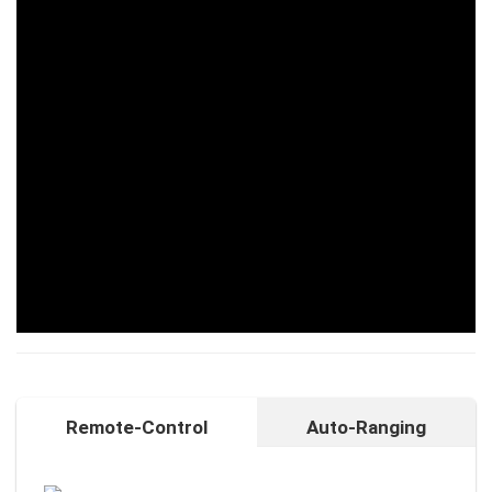
Remote-Control
Auto-Ranging
Auto-Ranging-Funktion
Intelligente und individuelle