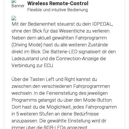
Kalibrierungsfunktion
Wireless Remote-Control
Flexible und intuitive Bedienung
Das Steuergerät (ECU) verfügt über eine
intelligente Kalibrierfunktion. Direkt nach dem
Mit der Bedieneinheit steuerst du dein IOPEDAL,
Einbau des IOPEDAL werden alle notwendigen
ohne den Blick für das Wesentliche zu verlieren.
Informationen des Gaspedals automatisch
Neben dem aktuell gewählten Fahrprogramm
analysiert und zu einem optimierten individuellen
(Driving Mode) hast du alle weiteren Zustände
Kennfeld verarbeitet. Dadurch werden die
direkt im Blick. Die Batterie-LED signalisiert dir den
einzelnen Fahrmodi (Fahrprogramme)
Ladezustand und die Connection-Anzeige die
automatisch an die Charakteristik des Gaspedals
Verbindung zur ECU.
angepasst. Mit Hilfe dieser innovativen
Technologie werden alle Potenziale deines
Über die Tasten Left und Right kannst du
Fahrzeuges erkannt und können optimal genutzt
zwischen den verschiedenen Fahrprogrammen
werden.
wechseln. In die Feineinstellung des jeweiligen
Programms gelangst du über den Mode-Button.
Dort hast du die Möglichkeit, jedes Fahrprogramm
in 5 weiteren Stufen an deine Bedürfnisse
anzupassen. Die gewählte Einstellung wird dir
immer über die RGB-LEDs angezeigt.