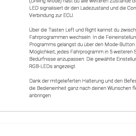
(Driving Mode) hast du alle weiteren Zustände dir
des Gaspedals angepasst. Mit Hilfe dieser inno
LED signalisiert dir den Ladezustand und die Co
werden alle Potenziale deines Fahrzeuges erkan
Verbindung zur ECU.
genutzt werden.
Über die Tasten Left und Right kannst du zwisc
Fahrprogrammen wechseln. In die Feineinstellun
Programms gelangst du über den Mode-Button. 
Möglichkeit, jedes Fahrprogramm in 5 weiteren 
Bedürfnisse anzupassen. Die gewählte Einstellun
RGB-LEDs angezeigt.
Dank der mitgelieferten Halterung und den Befe
die Bedieneinheit ganz nach deinen Wünschen fle
anbringen.