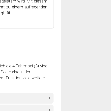
geistern wird. Mit diesem
 Welt des bewussten und
hrt zu einem aufregenden
ilität.
ich die 4 Fahrmodi (Driving
ollte also in der
ct Funktion viele weitere
+
+