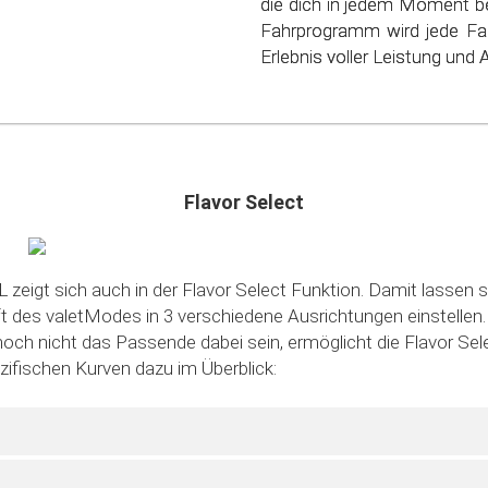
die dich in jedem Moment be
schonen. Steig ein in die
Fahrprogramm wird jede Fa
sparsamen Fahrens!
Erlebnis voller Leistung und Ag
Flavor Select
 zeigt sich auch in der Flavor Select Funktion. Damit lassen s
des valetModes in 3 verschiedene Ausrichtungen einstellen. S
noch nicht das Passende dabei sein, ermöglicht die Flavor Sele
ezifischen Kurven dazu im Überblick: