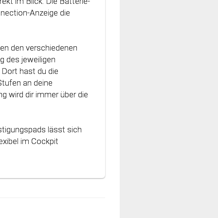
ekt im Blick. Die Batterie-
vativen Technologie
nnection-Anzeige die
nt und können optimal
hen den verschiedenen
g des jeweiligen
Dort hast du die
Stufen an deine
g wird dir immer über die
stigungspads lässt sich
xibel im Cockpit