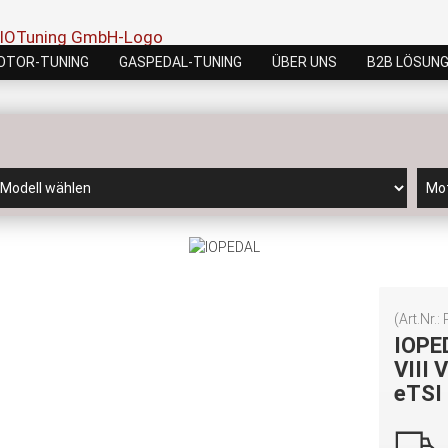
OTOR-TUNING
GASPEDAL-TUNING
ÜBER UNS
B2B LÖSUN
(Art.Nr.:
IOPE
VIII 
eTSI