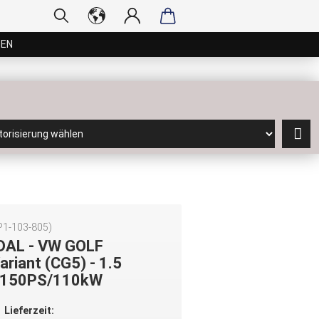
GEN
P1-103-805
)
DAL - VW GOLF
Variant (CG5) - 1.5
 150PS/110kW
Lieferzeit: