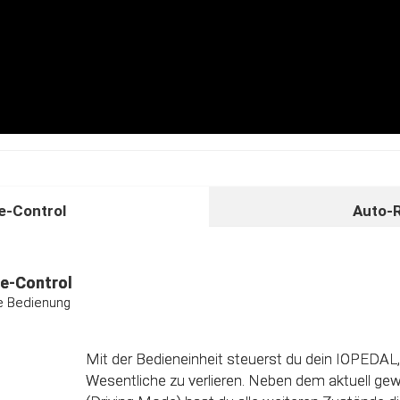
-Control
Auto-
unktion
ividuelle Kalibrierungsfunktion
e-Control
ive Bedienung
Das Steuergerät (ECU) verfügt über eine intelligen
Direkt nach dem Einbau des IOPEDAL werden al
Informationen des Gaspedals automatisch analy
Mit der Bedieneinheit steuerst du dein IOPEDAL,
optimierten individuellen Kennfeld verarbeitet. 
Wesentliche zu verlieren. Neben dem aktuell g
einzelnen Fahrmodi (Fahrprogramme) automatisc