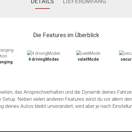
DETAILS
LIEFERUMFANG
Die Features im Überblick
4 drivingModes
valetMode
secu
anging
hkeiten, das Ansprechverhalten und die Dynamik deines Fahrze
le Setup. Neben vielen anderen Features wirst du vor allem de
ng deines Autos bleibt unverändert, wird aber je nach Einstell
.