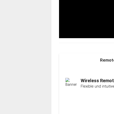
Remote
Auto-Ranging-F
Intelligente und ind
Wireless Remot
Flexible und intuit