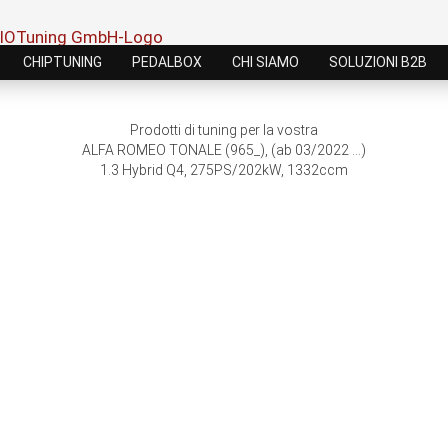
CHIPTUNING
PEDALBOX
CHI SIAMO
SOLUZIONI B2B
Prodotti di tuning per la vostra
ALFA ROMEO TONALE (965_), (ab 03/2022 ...)
1.3 Hybrid Q4, 275PS/202kW, 1332ccm