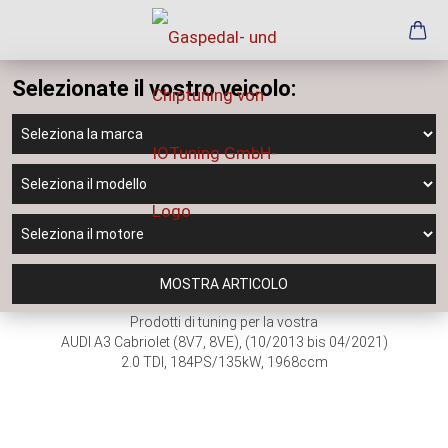
Selezionate il vostro veicolo:
MOSTRA ARTICOLO
Prodotti di tuning per la vostra
AUDI A3 Cabriolet (8V7, 8VE), (10/2013 bis 04/2021)
2.0 TDI, 184PS/135kW, 1968ccm