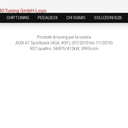
CHIPTUNING
PEDALBOX
CHI SIAMO
SOLUZIONI B2B
Prodotti di tuning per la vostra
AUDI A7 Sportback (4GA, 4GF), (07/2010 bis 11/2019)
RS7 quattro, 560PS/412kW, 3993ccm