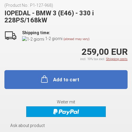
(Product No.:
P1-127-968
)
IOPEDAL - BMW 3 (E46) - 330 i
228PS/168kW
Shipping time:
1-2 giorni
(abroad may vary)
259,00 EUR
incl. 19% tax excl.
Shipping costs
Add to cart
Weiter mit
Ask about product