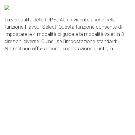
La versatilità dello IOPEDAL è evidente anche nella
funzione Flavour Select. Questa funzione consente di
impostare le 4 modalità di guida e la modalità valet in 3
direzioni diverse. Quindi, se l'impostazione standard:
Normal non offre ancora l'impostazione giusta, la
funzione Flavour Select consente molte altre opzioni di
impostazione. Le curve specifiche in sintesi:
Flavor Select - trafficMode
+
Flavor Select - ecoMode
+
Flavor Select - sportMode
+
Flavor Select - xtremeMode
+