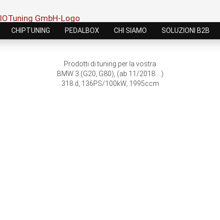
CHIPTUNING
PEDALBOX
CHI SIAMO
SOLUZIONI B2B
Prodotti di tuning per la vostra
BMW 3 (G20, G80), (ab 11/2018 ...)
318 d, 136PS/100kW, 1995ccm