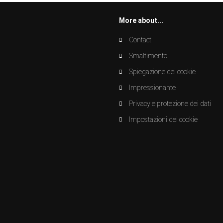
More about...
Contact
Smaltimento
Spiegazione dei cookie
Impressionante
Privacy e protezione dei dati
Impostazioni dei cookie