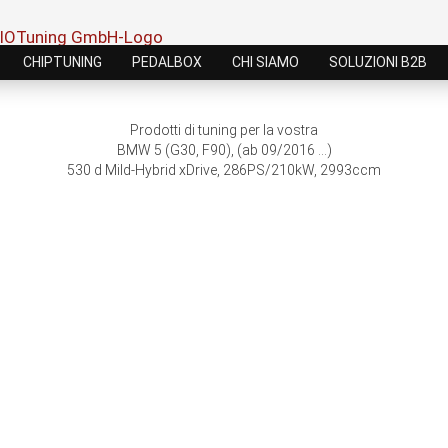
CHIPTUNING
PEDALBOX
CHI SIAMO
SOLUZIONI B2B
Prodotti di tuning per la vostra
BMW 5 (G30, F90), (ab 09/2016 ...)
530 d Mild-Hybrid xDrive, 286PS/210kW, 2993ccm