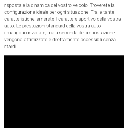
risposta e la dinamica del vostro veicolo. Troverete la
configurazione ideale per ogni situazione. Tra le tante
caratteristiche, amerete il carattere sportivo della vostra
auto. Le prestazioni standard della vostra auto
Slide02
rimangono invariate, ma a seconda dell'impostazione
vengono ottimizzate e direttamente accessibili senza
ritardi.