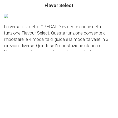
Flavor Select
La versatilità dello IOPEDAL è evidente anche nella
funzione Flavour Select. Questa funzione consente di
impostare le 4 modalità di guida e la modalità valet in 3
direzioni diverse. Quindi, se l'impostazione standard:
Normal non offre ancora l'impostazione giusta, la
funzione Flavour Select consente molte altre opzioni di
impostazione. Le curve specifiche in sintesi:
Flavor Select - trafficMode
+
Flavor Select - ecoMode
+
Flavor Select - sportMode
+
Flavor Select - xtremeMode
+