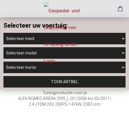
Selecteer uw voertuig:
TOON ARTIKEL
Tuningproducten voor je
ALFA ROMEO BRERA (939_), (01/2006 bis 05/2011)
2.4 JTDM 20V, 200PS/147kW, 2387ccm