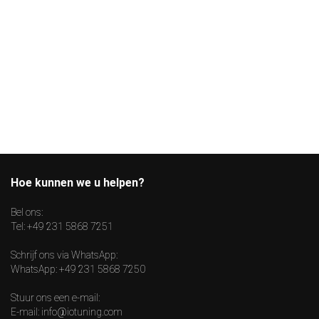
Hoe kunnen we u helpen?
Bel ons:
Tel:
+49 231 5868 7251
Schrijf ons via WhatsApp:
WhatsApp:
+49 231 5868 7250
Stuur ons een e-mail:
E-mail:
info@iotuning.com