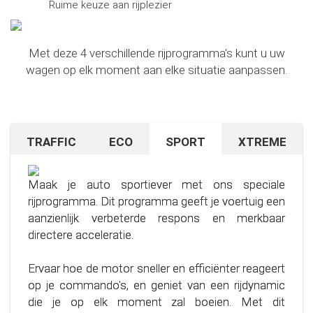
Ruime keuze aan rijplezier
Met deze 4 verschillende rijprogramma's kunt u uw
wagen op elk moment aan elke situatie aanpassen.
TRAFFIC
ECO
SPORT
XTREME
Rijd je op onbekend terrein of in druk verkeer? Geen
Wil je besparen op brandstof? Met dit slimme
Als je nog meer zoekt na het uitproberen van ons
probleem - activeer gewoon het TRAFFIC
rijprogramma is dat geen probleem. Het helpt je
Sport-programma en graag je grenzen verlegt,
rijprogramma.
het gemiddelde brandstofverbruik van je auto
hebben wij precies wat je nodig hebt.
Maak je auto sportiever met ons speciale
aanzienlijk te verlagen – mits je een paar
rijprogramma. Dit programma geeft je voertuig een
In deze modus reageert je gaspedaal minder
eenvoudige regels voor zuinig rijden volgt.
Ons geavanceerde rijprogramma is bedoeld voor
aanzienlijk verbeterde respons en merkbaar
gevoelig, vooral tijdens het optrekken. Dit betekent
degenen die het maximale uit hun rijervaring willen
directere acceleratie.
minder stress voor jou en een aangenamere
Door je rijstijl te optimaliseren en ons speciaal
halen.
rijervaring. Geniet van het rijden met meer rust en
ontwikkelde programma te gebruiken, kun je
Ervaar hoe de motor sneller en efficiënter reageert
controle, ongeacht de situatie.
brandstof efficiënter gebruiken, waardoor je niet
op je commando's, en geniet van een rijdynamic
alleen je portemonnee, maar ook het milieu spaart.
die je op elk moment zal boeien. Met dit