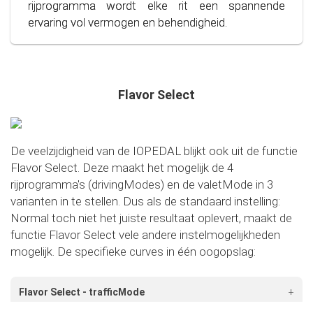
Stap in de wereld van bewust en zuinig rijden!
rijprogramma wordt elke rit een spannende
ervaring vol vermogen en behendigheid.
Flavor Select
De veelzijdigheid van de IOPEDAL blijkt ook uit de functie
Flavor Select. Deze maakt het mogelijk de 4
rijprogramma's (drivingModes) en de valetMode in 3
varianten in te stellen. Dus als de standaard instelling:
Normal toch niet het juiste resultaat oplevert, maakt de
functie Flavor Select vele andere instelmogelijkheden
mogelijk. De specifieke curves in één oogopslag:
Flavor Select - trafficMode
+