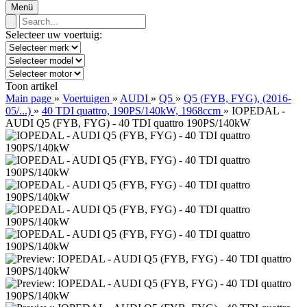
Menü
Selecteer uw voertuig:
Toon artikel
Main page
»
Voertuigen
»
AUDI
»
Q5
»
Q5 (FYB, FYG), (2016-
05/...)
»
40 TDI quattro, 190PS/140kW, 1968ccm
»
IOPEDAL -
AUDI Q5 (FYB, FYG) - 40 TDI quattro 190PS/140kW