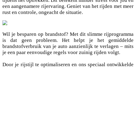
tijdens het optrekken. Dit betekent minder stress voor jou en
een aangenamere rijervaring. Geniet van het rijden met meer
rust en controle, ongeacht de situatie.
Wil je besparen op brandstof? Met dit slimme rijprogramma
is dat geen probleem. Het helpt je het gemiddelde
brandstofverbruik van je auto aanzienlijk te verlagen – mits
je een paar eenvoudige regels voor zuinig rijden volgt.
Door je rijstijl te optimaliseren en ons speciaal ontwikkelde
programma te gebruiken, kun je brandstof efficiënter
gebruiken, waardoor je niet alleen je portemonnee, maar ook
het milieu spaart. Stap in de wereld van bewust en zuinig
rijden!
Maak je auto sportiever met ons speciale rijprogramma. Dit
programma geeft je voertuig een aanzienlijk verbeterde
respons en merkbaar directere acceleratie.
Ervaar hoe de motor sneller en efficiënter reageert op je