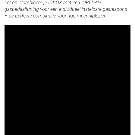
Let op: Combineer je IOBOX met een IOPEDAL-
gaspedaaltuning voor een individueel instelbare gasrespons
– de perfecte combinatie voor nog meer rijplezier!
Slide03