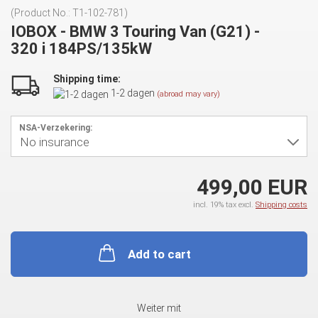
(Product No.:
T1-102-781
)
IOBOX - BMW 3 Touring Van (G21) -
320 i 184PS/135kW
Shipping time:
1-2 dagen
(abroad may vary)
NSA-Verzekering:
499,00 EUR
incl. 19% tax excl.
Shipping costs
Add to cart
Weiter mit