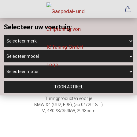
Selecteer uw voertuig:
TOON ARTIKEL
Tuningproducten voor je
BMW X4 (G02, F98), (ab 04/2018 ...)
M, 480PS/353kW, 2993ccm