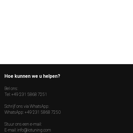
Hoe kunnen we u helpen?
Bel ons:
Tel:
+49 231 5868 7251
Schrijf ons via WhatsApp:
WhatsApp:
+49 231 5868 7250
Stuur ons een e-mail:
E-mail:
info@iotuning.com