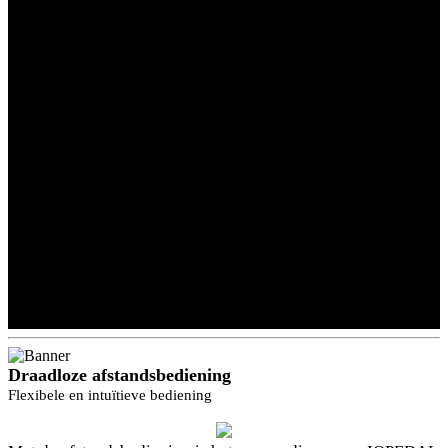
Draadloze afstandsbediening
Flexibele en intuïtieve bediening