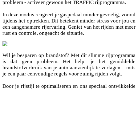
probleem - activeer gewoon het TRAFFIC rijprogramma.
In deze modus reageert je gaspedaal minder gevoelig, vooral
tijdens het optrekken. Dit betekent minder stress voor jou en
een aangenamere rijervaring. Geniet van het rijden met meer
rust en controle, ongeacht de situatie.
Wil je besparen op brandstof? Met dit slimme rijprogramma
is dat geen probleem. Het helpt je het gemiddelde
brandstofverbruik van je auto aanzienlijk te verlagen – mits
je een paar eenvoudige regels voor zuinig rijden volgt.
Door je rijstijl te optimaliseren en ons speciaal ontwikkelde
programma te gebruiken, kun je brandstof efficiënter
gebruiken, waardoor je niet alleen je portemonnee, maar ook
het milieu spaart. Stap in de wereld van bewust en zuinig
rijden!
Maak je auto sportiever met ons speciale rijprogramma. Dit