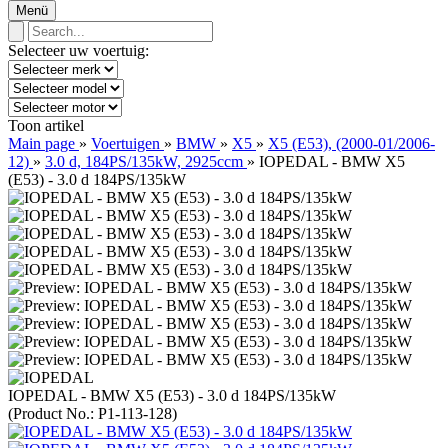
Menü
Selecteer uw voertuig:
Toon artikel
Main page
»
Voertuigen
»
BMW
»
X5
»
X5 (E53), (2000-01/2006-
12)
»
3.0 d, 184PS/135kW, 2925ccm
»
IOPEDAL - BMW X5
(E53) - 3.0 d 184PS/135kW
IOPEDAL - BMW X5 (E53) - 3.0 d 184PS/135kW
(Product No.:
P1-113-128
)