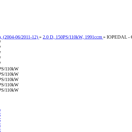
 (2004-06/2011-12)
»
2.0 D, 150PS/110kW, 1991ccm
»
IOPEDAL - 