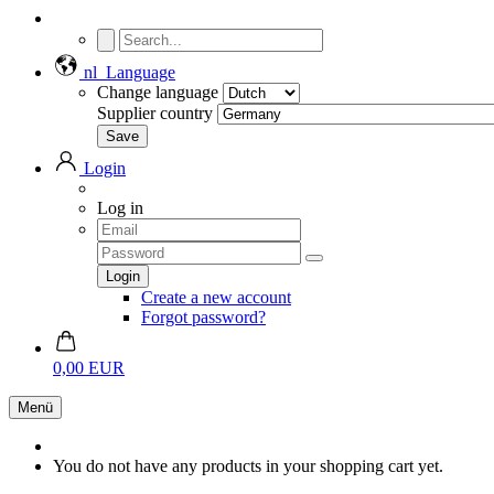
nl
Language
Change language
Supplier country
Login
Log in
Create a new account
Forgot password?
0,00 EUR
Menü
You do not have any products in your shopping cart yet.