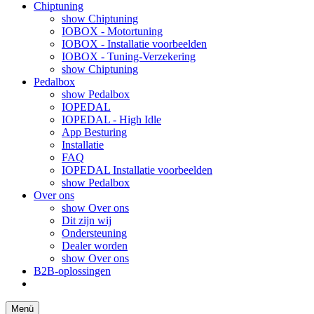
Chiptuning
show Chiptuning
IOBOX - Motortuning
IOBOX - Installatie voorbeelden
IOBOX - Tuning-Verzekering
show Chiptuning
Pedalbox
show Pedalbox
IOPEDAL
IOPEDAL - High Idle
App Besturing
Installatie
FAQ
IOPEDAL Installatie voorbeelden
show Pedalbox
Over ons
show Over ons
Dit zijn wij
Ondersteuning
Dealer worden
show Over ons
B2B-oplossingen
Menü