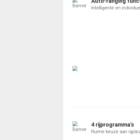
Auto-ranging func
Intelligente en individue
4 rijprogramma's
Ruime keuze aan rijplez