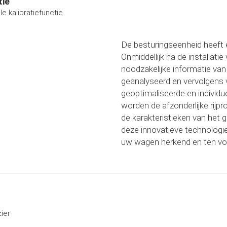
tie
le kalibratiefunctie
De besturingseenheid heeft e
Onmiddellijk na de installati
noodzakelijke informatie va
geanalyseerd en vervolgens 
geoptimaliseerde en individu
worden de afzonderlijke rij
de karakteristieken van het
deze innovatieve technologie
uw wagen herkend en ten vol
ier