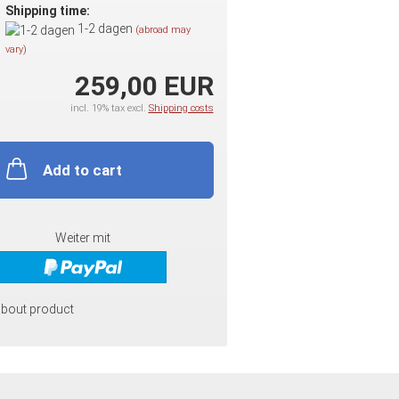
Shipping time:
1-2 dagen
(abroad may
vary)
259,00 EUR
incl. 19% tax excl.
Shipping costs
Add to cart
Weiter mit
about product