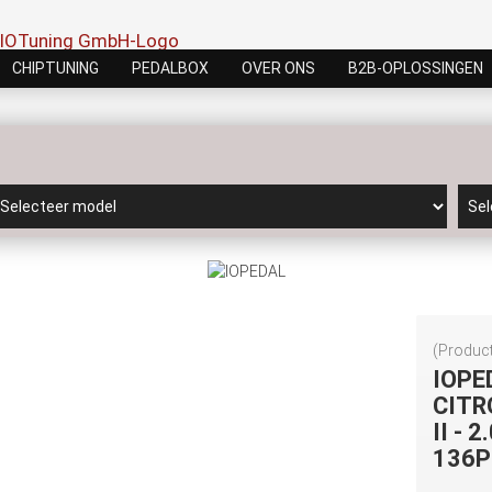
CHIPTUNING
PEDALBOX
OVER ONS
B2B-OPLOSSINGEN
(Product
IOPE
CITR
II - 
136P