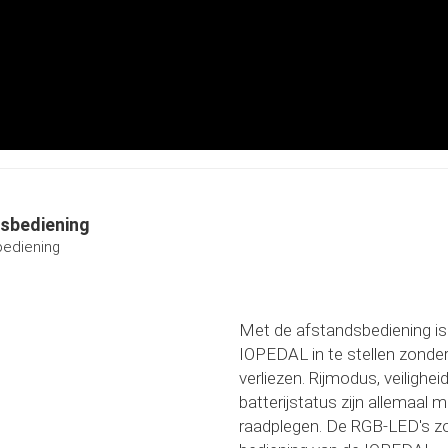
sbediening
 bediening
Met de afstandsbediening i
IOPEDAL in te stellen zonder
verliezen. Rijmodus, veilighei
batterijstatus zijn allemaal 
raadplegen. De RGB-LED's zo