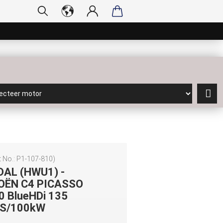
 No.:
P1-107-810
)
DAL (HWU1) -
OËN C4 PICASSO
2.0 BlueHDi 135
S/100kW