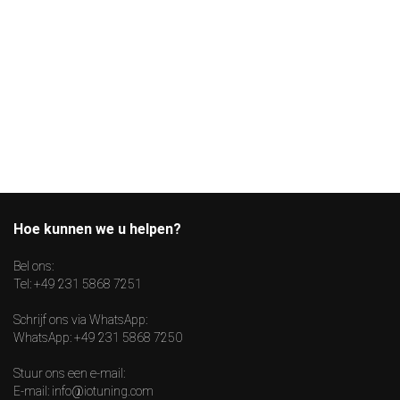
Hoe kunnen we u helpen?
Bel ons:
Tel:
+49 231 5868 7251
Schrijf ons via WhatsApp:
WhatsApp:
+49 231 5868 7250
Stuur ons een e-mail:
E-mail:
info@iotuning.com