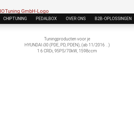
CHIPTUNING
PEDALBOX
OVER ONS
B2B-OPLOSSINGEN
Tuningproducten voor je
HYUNDAI i30 (PDE, PD, PDEN), (ab 11/2016 ...)
1.6 CRDi, 95PS/70kW, 1598ccm