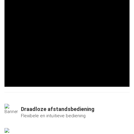
Draadloze afstandsbediening
Flexibele en intuïtieve bediening