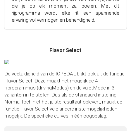
alleen je portemonnee, maar ook het milieu spaart.
die je op elk moment zal boeien. Met dit
Stap in de wereld van bewust en zuinig rijden!
rijprogramma wordt elke rit een spannende
ervaring vol vermogen en behendigheid.
Flavor Select
De veelzijdigheid van de IOPEDAL blijkt ook uit de functie
Flavor Select. Deze maakt het mogelijk de 4
rijprogramma's (drivingModes) en de valetMode in 3
varianten in te stellen. Dus als de standaard instelling:
Normal toch niet het juiste resultaat oplevert, maakt de
functie Flavor Select vele andere instelmogelijkheden
mogelijk. De specifieke curves in één oogopslag: