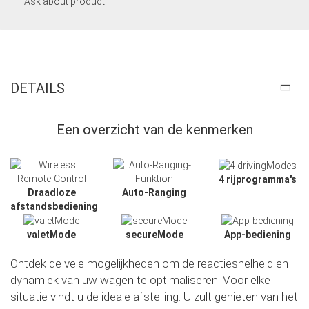
Ask about product
DETAILS
Een overzicht van de kenmerken
4 rijprogramma's
Draadloze
Auto-Ranging
afstandsbediening
valetMode
secureMode
App-bediening
Ontdek de vele mogelijkheden om de reactiesnelheid en
dynamiek van uw wagen te optimaliseren. Voor elke
situatie vindt u de ideale afstelling. U zult genieten van het
Slide02