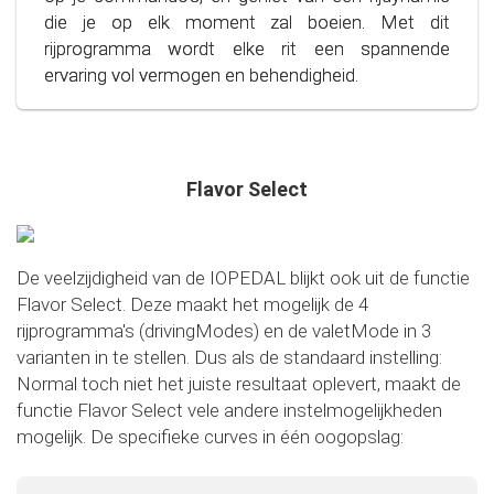
alleen je portemonnee, maar ook het milieu spaart.
die je op elk moment zal boeien. Met dit
Stap in de wereld van bewust en zuinig rijden!
rijprogramma wordt elke rit een spannende
ervaring vol vermogen en behendigheid.
Flavor Select
De veelzijdigheid van de IOPEDAL blijkt ook uit de functie
Flavor Select. Deze maakt het mogelijk de 4
rijprogramma's (drivingModes) en de valetMode in 3
varianten in te stellen. Dus als de standaard instelling:
Normal toch niet het juiste resultaat oplevert, maakt de
functie Flavor Select vele andere instelmogelijkheden
mogelijk. De specifieke curves in één oogopslag: