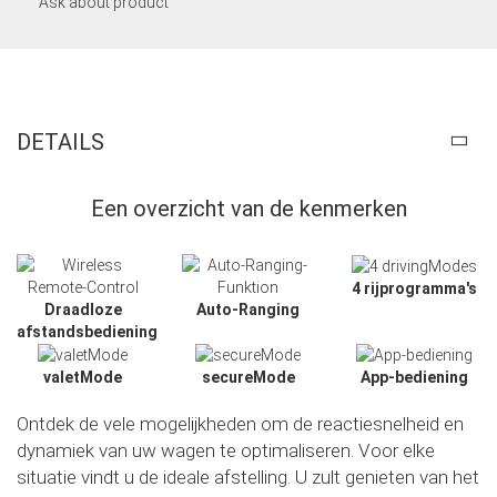
Ask about product
DETAILS
Een overzicht van de kenmerken
4 rijprogramma's
Draadloze
Auto-Ranging
afstandsbediening
valetMode
secureMode
App-bediening
Ontdek de vele mogelijkheden om de reactiesnelheid en
dynamiek van uw wagen te optimaliseren. Voor elke
Slide02
situatie vindt u de ideale afstelling. U zult genieten van het