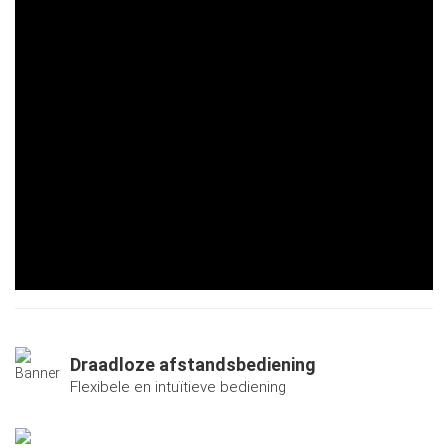
Draadloze afstandsbediening
Flexibele en intuïtieve bediening