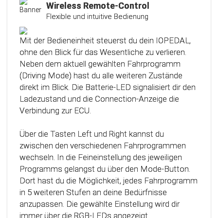
Kalibrierungsfunktion
Wireless Remote-Control
Flexible und intuitive Bedienung
Das Steuergerät (ECU) verfügt über eine
intelligente Kalibrierfunktion. Direkt nach dem
Mit der Bedieneinheit steuerst du dein IOPEDAL,
Einbau des IOPEDAL werden alle notwendigen
ohne den Blick für das Wesentliche zu verlieren.
Informationen des Gaspedals automatisch
Neben dem aktuell gewählten Fahrprogramm
analysiert und zu einem optimierten individuellen
(Driving Mode) hast du alle weiteren Zustände
Kennfeld verarbeitet. Dadurch werden die
direkt im Blick. Die Batterie-LED signalisiert dir den
einzelnen Fahrmodi (Fahrprogramme)
Ladezustand und die Connection-Anzeige die
automatisch an die Charakteristik des Gaspedals
Verbindung zur ECU.
angepasst. Mit Hilfe dieser innovativen
Technologie werden alle Potenziale deines
Über die Tasten Left und Right kannst du
Fahrzeuges erkannt und können optimal genutzt
zwischen den verschiedenen Fahrprogrammen
werden.
wechseln. In die Feineinstellung des jeweiligen
Programms gelangst du über den Mode-Button.
Dort hast du die Möglichkeit, jedes Fahrprogramm
in 5 weiteren Stufen an deine Bedürfnisse
anzupassen. Die gewählte Einstellung wird dir
immer über die RGB-LEDs angezeigt.