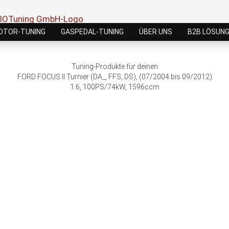
OTOR-TUNING
GASPEDAL-TUNING
ÜBER UNS
B2B LÖSUN
Tuning-Produkte für deinen
FORD FOCUS II Turnier (DA_, FFS, DS), (07/2004 bis 09/2012)
1.6, 100PS/74kW, 1596ccm