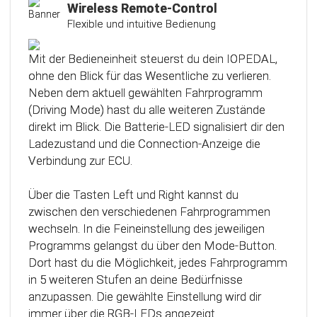
Kalibrierungsfunktion
Wireless Remote-Control
Flexible und intuitive Bedienung
Das Steuergerät (ECU) verfügt über eine
intelligente Kalibrierfunktion. Direkt nach dem
Mit der Bedieneinheit steuerst du dein IOPEDAL,
Einbau des IOPEDAL werden alle notwendigen
ohne den Blick für das Wesentliche zu verlieren.
Informationen des Gaspedals automatisch
Neben dem aktuell gewählten Fahrprogramm
analysiert und zu einem optimierten individuellen
(Driving Mode) hast du alle weiteren Zustände
Kennfeld verarbeitet. Dadurch werden die
direkt im Blick. Die Batterie-LED signalisiert dir den
einzelnen Fahrmodi (Fahrprogramme)
Ladezustand und die Connection-Anzeige die
automatisch an die Charakteristik des Gaspedals
Verbindung zur ECU.
angepasst. Mit Hilfe dieser innovativen
Technologie werden alle Potenziale deines
Über die Tasten Left und Right kannst du
Fahrzeuges erkannt und können optimal genutzt
zwischen den verschiedenen Fahrprogrammen
werden.
wechseln. In die Feineinstellung des jeweiligen
Programms gelangst du über den Mode-Button.
Dort hast du die Möglichkeit, jedes Fahrprogramm
in 5 weiteren Stufen an deine Bedürfnisse
anzupassen. Die gewählte Einstellung wird dir
immer über die RGB-LEDs angezeigt.