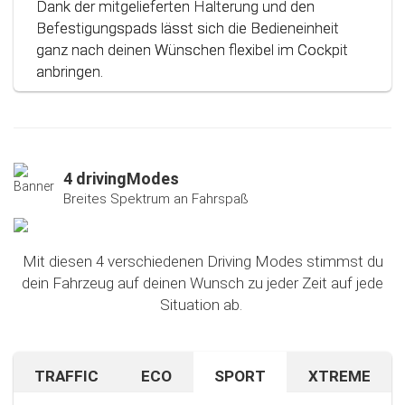
Dank der mitgelieferten Halterung und den
Befestigungspads lässt sich die Bedieneinheit
ganz nach deinen Wünschen flexibel im Cockpit
anbringen.
4 drivingModes
Breites Spektrum an Fahrspaß
Mit diesen 4 verschiedenen Driving Modes stimmst du
dein Fahrzeug auf deinen Wunsch zu jeder Zeit auf jede
Situation ab.
TRAFFIC
ECO
SPORT
XTREME
Bist du auf unbekanntem Terrain oder in dichtem
Sparen beim Fahren? Mit diesem cleveren
Falls du nach dem Ausprobieren unseres Sport-