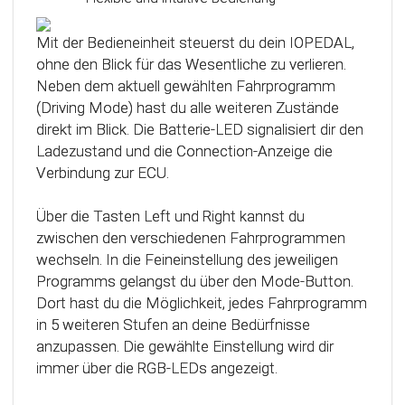
Das Steuergerät (ECU) verfügt über eine
intelligente Kalibrierfunktion. Direkt nach dem
Mit der Bedieneinheit steuerst du dein IOPEDAL,
Einbau des IOPEDAL werden alle notwendigen
ohne den Blick für das Wesentliche zu verlieren.
Informationen des Gaspedals automatisch
Neben dem aktuell gewählten Fahrprogramm
analysiert und zu einem optimierten individuellen
(Driving Mode) hast du alle weiteren Zustände
Kennfeld verarbeitet. Dadurch werden die
direkt im Blick. Die Batterie-LED signalisiert dir den
einzelnen Fahrmodi (Fahrprogramme)
Ladezustand und die Connection-Anzeige die
automatisch an die Charakteristik des Gaspedals
Verbindung zur ECU.
angepasst. Mit Hilfe dieser innovativen
Technologie werden alle Potenziale deines
Über die Tasten Left und Right kannst du
Fahrzeuges erkannt und können optimal genutzt
zwischen den verschiedenen Fahrprogrammen
werden.
wechseln. In die Feineinstellung des jeweiligen
Programms gelangst du über den Mode-Button.
Dort hast du die Möglichkeit, jedes Fahrprogramm
in 5 weiteren Stufen an deine Bedürfnisse
anzupassen. Die gewählte Einstellung wird dir
immer über die RGB-LEDs angezeigt.