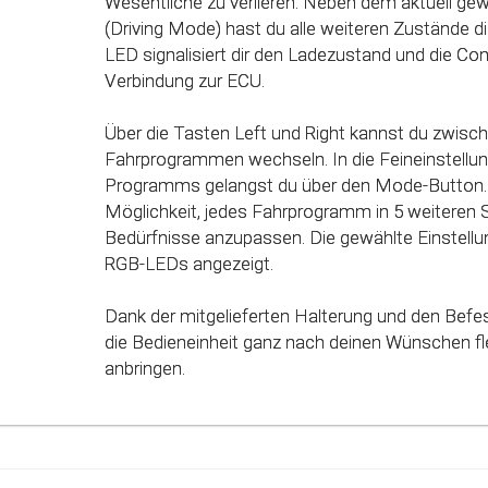
Wesentliche zu verlieren. Neben dem aktuell g
einzelnen Fahrmodi (Fahrprogramme) automatisc
(Driving Mode) hast du alle weiteren Zustände dir
des Gaspedals angepasst. Mit Hilfe dieser inno
LED signalisiert dir den Ladezustand und die Co
werden alle Potenziale deines Fahrzeuges erkan
Verbindung zur ECU.
genutzt werden.
Über die Tasten Left und Right kannst du zwisc
Fahrprogrammen wechseln. In die Feineinstellun
Programms gelangst du über den Mode-Button. 
Möglichkeit, jedes Fahrprogramm in 5 weiteren 
Bedürfnisse anzupassen. Die gewählte Einstellun
RGB-LEDs angezeigt.
Dank der mitgelieferten Halterung und den Befe
die Bedieneinheit ganz nach deinen Wünschen fle
anbringen.