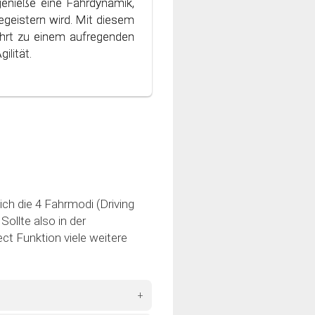
genieße eine Fahrdynamik,
ondern auch die Umwelt
geistern wird. Mit diesem
 Welt des bewussten und
hrt zu einem aufregenden
ilität.
ich die 4 Fahrmodi (Driving
ollte also in der
ct Funktion viele weitere
+