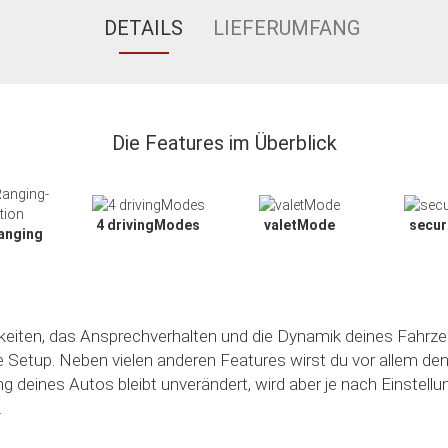
DETAILS
LIEFERUMFANG
Die Features im Überblick
4 drivingModes
valetMode
secu
anging
hkeiten, das Ansprechverhalten und die Dynamik deines Fahrze
le Setup. Neben vielen anderen Features wirst du vor allem de
ng deines Autos bleibt unverändert, wird aber je nach Einstell
.