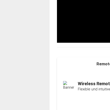
Remote
Auto-Ranging-F
Intelligente und ind
Wireless Remot
Flexible und intuit