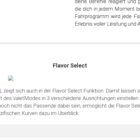
deine Befehle reagiert und 
nur deinen Geldbeutel, s
die dich in jedem Moment be
schonen. Steig ein in die
Fahrprogramm wird jede Fa
sparsamen Fahrens!
Erlebnis voller Leistung und Ag
Flavor Select
 zeigt sich auch in der Flavor Select Funktion. Damit lassen s
des valetModes in 3 verschiedene Ausrichtungen einstellen. S
noch nicht das Passende dabei sein, ermöglicht die Flavor Sele
ezifischen Kurven dazu im Überblick: