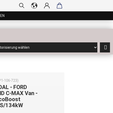
GEN
P1-106-723
)
DAL - FORD
D C-MAX Van -
EcoBoost
S/134kW