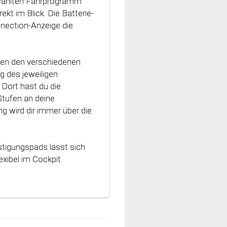
ewählten Fahrprogramm
h an die Charakteristik
ekt im Blick. Die Batterie-
vativen Technologie
nnection-Anzeige die
nt und können optimal
hen den verschiedenen
g des jeweiligen
Dort hast du die
Stufen an deine
g wird dir immer über die
stigungspads lässt sich
xibel im Cockpit