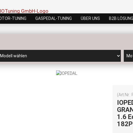
OTOR-TUNING
GASPEDAL-TUNING
ÜBER UNS
B2B LÖSUN
(Art.Nr.:
IOPE
GRAN
1.6 
182P